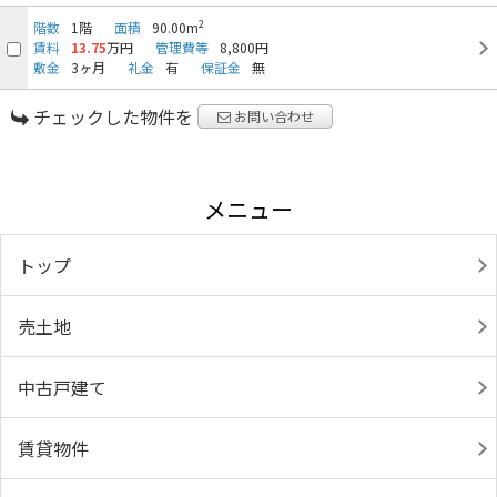
2
階数
1階
面積
90.00m
賃料
13.75
万円
管理費等
8,800円
敷金
3ヶ月
礼金
有
保証金
無
チェックした物件を
お問い合わせ
メニュー
トップ
売土地
中古戸建て
賃貸物件