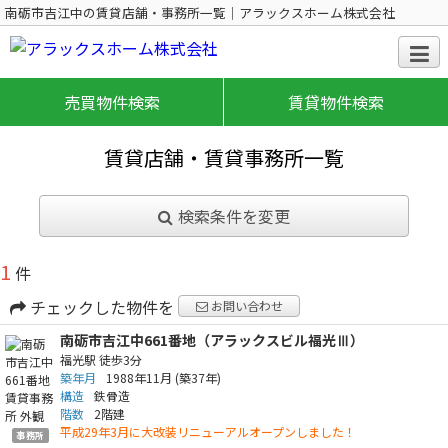
南砺市吉江中の賃貸店舗・事務所一覧｜アラックスホーム株式会社
売買物件検索
賃貸物件検索
賃貸店舗・賃貸事務所一覧
検索条件を変更
1
件
チェックした物件を
お問い合わせ
南砺市吉江中661番地（アラックスビル福光Ⅲ）
福光駅
徒歩3分
築年月
1988年11月
(築37年)
構造
鉄骨造
階数
2階建
平成29年3月に大改装リニューアルオープンしました！
事務所