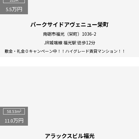
万円
5.5
パークサイドアヴェニュー栄町
南砺市福光（栄町）1036-2
JR城端線 福光駅 徒歩12分
敷金・礼金０キャンペーン中！！ハイグレード賃貸マンション！！
2
58.53m
万円
11.0
アラックスビル福光