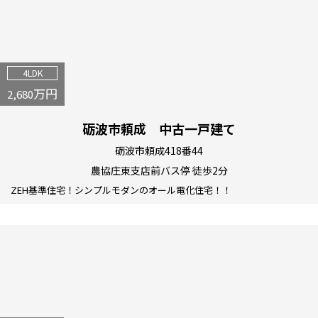
4LDK
万円
2,680
砺波市頼成 中古一戸建て
砺波市頼成418番44
農協庄東支店前バス停 徒歩2分
ZEH基準住宅！シンプルモダンのオール電化住宅！！