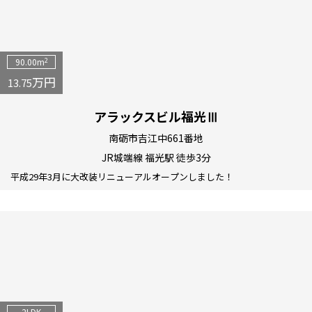
2
90.00m
万円
13.75
アラックスビル福光Ⅲ
南砺市吉江中661番地
JR城端線 福光駅 徒歩3分
平成29年3月に大改装リニューアルオープンしました！
2LDK