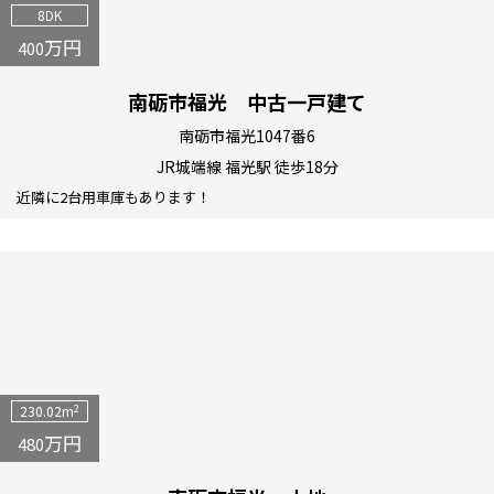
8DK
万円
400
南砺市福光 中古一戸建て
南砺市福光1047番6
JR城端線 福光駅 徒歩18分
近隣に2台用車庫もあります！
2
230.02m
万円
480