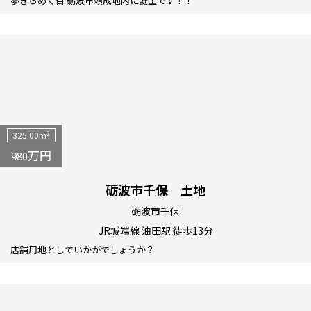
夢きらめく街 砺波市頼成地内に誕生です！！
2
325.00m
万円
980
砺波市千保 土地
砺波市千保
JR城端線 油田駅 徒歩13分
店舗用地としていかがでしょうか？