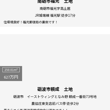
南砺市福光 土地
南砺市福光字高土居
JR城端線 福光駅 徒歩17分
住環境良好！福光郵便局の裏側です！
2
250.01m
万円
627
砺波市頼成 土地
砺波市 イーストウィングとなみ野 頼成一番街73号地
農協庄東支店前バス停 徒歩2分