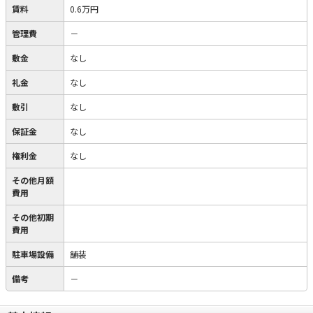
賃料
0.6万円
管理費
－
敷金
なし
礼金
なし
敷引
なし
保証金
なし
権利金
なし
その他月額
費用
その他初期
費用
駐車場設備
舗装
備考
－