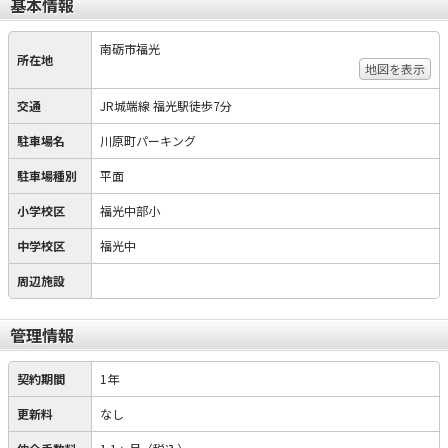
基本情報
南砺市福光
所在地
地図を表示
交通
JR城端線 福光駅徒歩7分
駐車場名
川原町パーキング
駐車場種別
平面
小学校区
福光中部小
中学校区
福光中
周辺施設
管理情報
契約期間
1年
更新料
なし