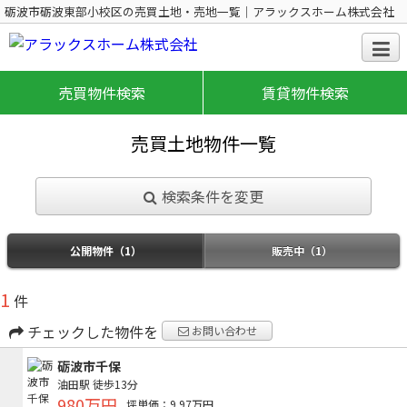
砺波市砺波東部小校区の売買土地・売地一覧｜アラックスホーム株式会社
売買物件検索
賃貸物件検索
売買土地物件一覧
検索条件を変更
公開物件（1）
販売中（1）
1
件
チェックした物件を
お問い合わせ
砺波市千保
油田駅
徒歩13分
980万円
坪単価：9.97万円