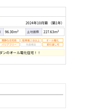
2024年10月築
（築1年）
2
2
96.30m
227.63m
積
土地面積
モダンのオール電化住宅！！