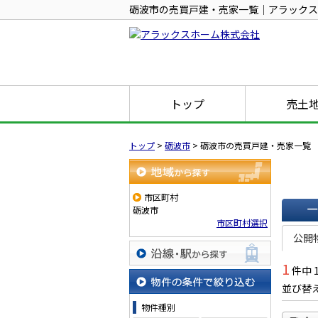
砺波市の売買戸建・売家一覧｜アラックス
トップ
売土
トップ
>
砺波市
>
砺波市の売買戸建・売家一覧
地域から探す
市区町村
砺波市
市区町村選択
一覧で
公開
1
件中 
沿線・駅から探す
並び替
物件の条件で絞り込む
物件種別