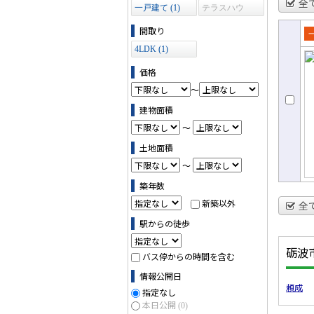
全
一戸建て (1)
テラスハウ
ス (0)
間取り
売
4LDK (1)
て
価格
～
建物面積
～
土地面積
～
築年数
新築以外
全
駅からの徒歩
砺波
バス停からの時間を含む
情報公開日
頼成
指定なし
本日公開
(0)