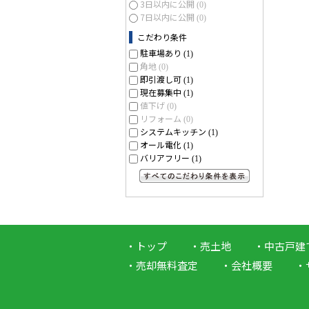
3日以内に公開
(0)
7日以内に公開
(0)
こだわり条件
駐車場あり
(1)
角地
(0)
即引渡し可
(1)
現在募集中
(1)
値下げ
(0)
リフォーム
(0)
システムキッチン
(1)
オール電化
(1)
バリアフリー
(1)
すべてのこだわり条件を見る
トップ
売土地
中古戸建
売却無料査定
会社概要